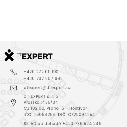
2
637
m
ZOBRAZIT VŠE
+420 272 011 190
+420 737 507 645
dtexpert@dtexpert.cz
DT EXPERT s. r. o.
Pražská 1430/34
CZ 102 00, Praha 15 – Hostivař
IČO: 25094254 DIČ: CZ25094254
SKLAD po dohodě +420 736 524 249