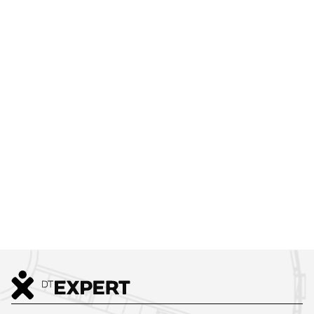
PŘIHLAŠTE SE K NAŠEMU
NEWSLETTERU
Interiérový
design nás baví
– a s radostí se o to
nejlepší podělíme i s Vámi.