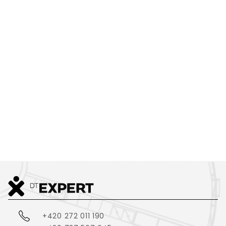
3D TISK
VYBÍRÁME PRODUKTY
S VÁMI
- NE
ZA VÁS
DOMLUVIT SI SCHŮZKU
+420 272 011 190