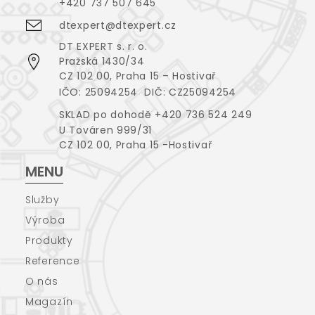
+420 737 507 645
dtexpert@dtexpert.cz
DT EXPERT s. r. o.
Pražská 1430/34
CZ 102 00, Praha 15 – Hostivař
IČO: 25094254 DIČ: CZ25094254
SKLAD po dohodě +420 736 524 249
U Továren 999/31
CZ 102 00, Praha 15 -Hostivař
MENU
Služby
Výroba
Produkty
Reference
O nás
Magazín