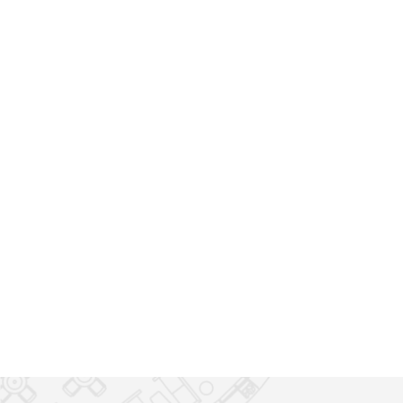
AFI HOME
2
KOLBENOVA
200
m