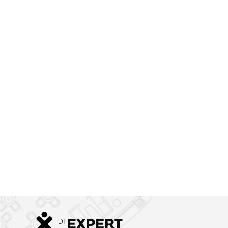
AFI HOME
2
KOLBENOVA
200
m