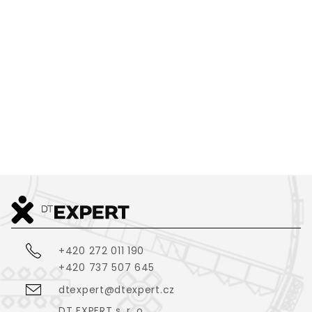
duševní pohodě a udržitelnosti, jak potvrzují i zkušenosti s
využitím masivního dřeva v moderních interiérech – je to
návrat ke zdravému instinktu. V časech, kdy přirozené
prostředí nahrazují umělé struktury, je naší úlohou
zprostředkovat přírodu přes prostor. Ne imitací, ale
funkčním začleněním.
Číst více
17. ČERVENCE 2025
+420 272 011 190
+420 737 507 645
dtexpert@dtexpert.cz
DT EXPERT s. r. o.