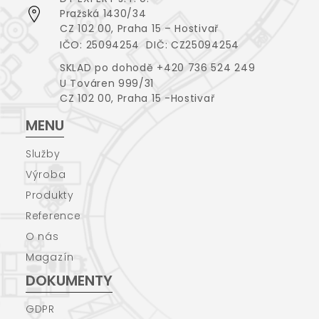
Pražská 1430/34
CZ 102 00, Praha 15 – Hostivař
IČO: 25094254 DIČ: CZ25094254
SKLAD po dohodě +420 736 524 249
U Továren 999/31
CZ 102 00, Praha 15 -Hostivař
MENU
Služby
Výroba
Produkty
Reference
O nás
Magazín
DOKUMENTY
GDPR